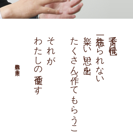
わたしの使命です。
それが、
たくさん作ってもらうこと
楽しい思い出を
一生忘れられない
子育て世代に
代表取締役 大井 康史