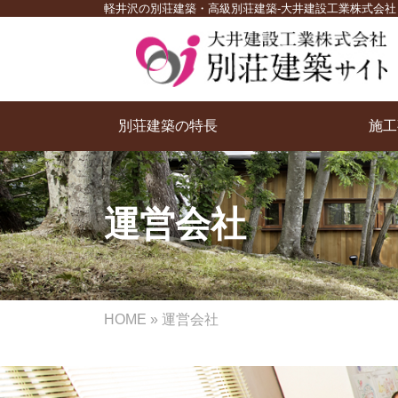
軽井沢の別荘建築・高級別荘建築-大井建設工業株式会社
別荘建築の特長
施工
経費を抑え建物に集中
アフターメンテナンス
受け継がれる信頼の証
プランニング力
空間デザイン力
運営会社
HOME
»
運営会社