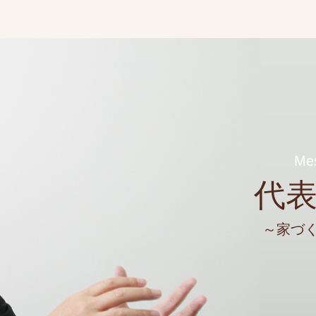
Mes
代
～家づ