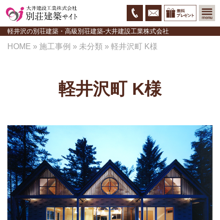
軽井沢の別荘建築・高級別荘建築-大井建設工業株式会社
HOME
»
施工事例
»
未分類
»
軽井沢町 K様
軽井沢町 K様